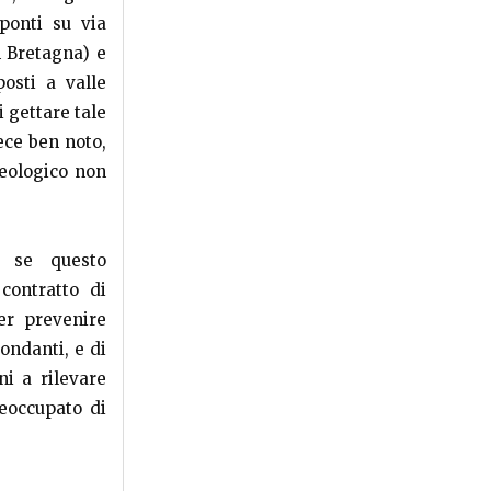
 ponti su via
n Bretagna) e
osti a valle
 gettare tale
ece ben noto,
geologico non
o se questo
contratto di
per prevenire
ondanti, e di
ni a rilevare
reoccupato di