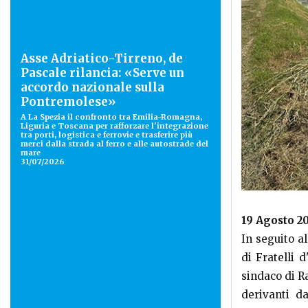
Asse Adriatico-Tirreno, de
Pascale rilancia: «Serve un
accordo nazionale sulla
Pontremolese»
A La Spezia il confronto tra Emilia-Romagna,
Liguria e Toscana per rafforzare l'integrazione
tra porti, logistica e ferrovie e trasferire più
merci dalla strada al ferro e alle autostrade del
mare
31/07/2026
19 Agosto 2
In seguito a
di Fratelli 
sindaco di R
derivanti d