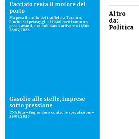
L'acciaio resta il motore del
porto
Altro
Ma pesa il crollo dei traffici da Taranto.
da:
Fiorini sui pescaggi: «I 10,80 metri sono un
passo avanti, ora dobbiamo arrivare a 11,50»
Politica
28/07/2026
Gasolio alle stelle, imprese
sotto pressione
CNA Fita «Pugno duro contro le speculazioni»
28/07/2026