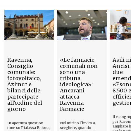
Ravenna,
«Le farmacie
Asili n
Consiglio
comunali non
Ancisi
comunale:
sono una
due
fotovoltaico,
tribuna
emend
Azimut e
ideologica»:
«Esone
bilanci delle
Ancarani
8.500 
partecipate
attacca
efficie
all'ordine del
Ravenna
gestio
giorno
Farmacie
Il capogru
per Raven
In apertura question
Nel mirino l'invito a
ampliare l
time su Pialassa Baiona,
scegliere, quando
per la gratu