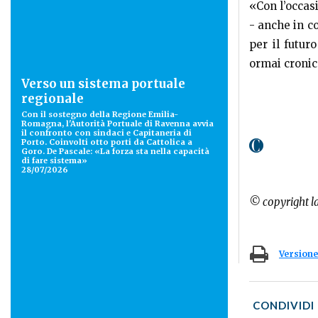
«Con l’occas
- anche in co
per il futur
ormai croni
Verso un sistema portuale
regionale
Con il sostegno della Regione Emilia-
Romagna, l'Autorità Portuale di Ravenna avvia
il confronto con sindaci e Capitaneria di
Porto. Coinvolti otto porti da Cattolica a
Goro. De Pascale: «La forza sta nella capacità
di fare sistema»
28/07/2026
© copyright l
Versione
CONDIVIDI