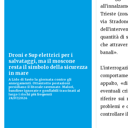
all’innalzam
Trieste (zon
via Stradon
dell’interve
quantità di 
che attraver
banali».
Droni e Sup elettrici per i
salvataggi, ma il moscone
resta il simbolo della sicurezza
L’interrog
in mare
comportamen
A Lido di Savio la giornata contro gli
appalto, «di
annegamenti. Ottantotto postazioni
presidiano il litorale ravennate. Malori,
eventuali cr
bandiere ignorate e gonfiabili trascinati al
largo i rischi più frequenti
28/07/2026
riferire sui
problemi e c
controllare i