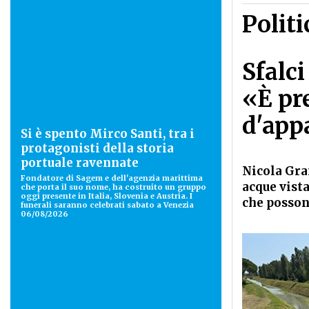
Politi
Sfalci
«È pr
d'app
Si è spento Mirco Santi, tra i
protagonisti della storia
portuale ravennate
Nicola Gra
Fondatore di Sagem e dell'agenzia marittima
acque vista
che porta il suo nome, ha costruito un gruppo
oggi presente in Italia, Slovenia e Austria. I
che posson
funerali saranno celebrati sabato a Venezia
06/08/2026