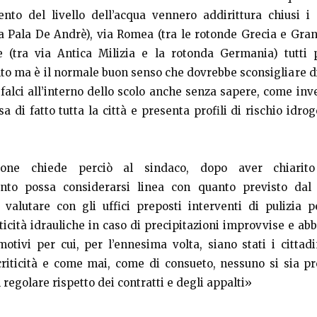
ento del livello dell’acqua vennero addirittura chiusi i
a Pala De Andrè), via Romea (tra le rotonde Grecia e Gra
e (tra via Antica Milizia e la rotonda Germania) tutti p
nto ma è il normale buon senso che dovrebbe sconsigliare di
sfalci all’interno dello scolo anche senza sapere, come inv
sa di fatto tutta la città e presenta profili di rischio idro
azione chiede perciò al sindaco, dopo aver chiarit
to possa considerarsi linea con quanto previsto dal 
 valutare con gli uffici preposti interventi di pulizia 
iticità idrauliche in caso di precipitazioni improvvise e abb
 motivi per cui, per l’ennesima volta, siano stati i cittadi
riticità e come mai, come di consueto, nessuno si sia p
l regolare rispetto dei contratti e degli appalti»