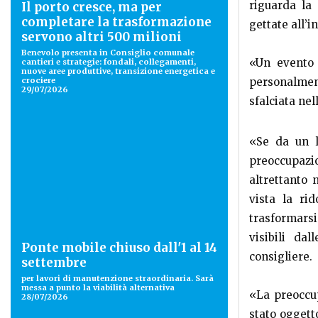
riguarda la 
Il porto cresce, ma per
completare la trasformazione
gettate all’i
servono altri 500 milioni
Benevolo presenta in Consiglio comunale
«Un evento 
cantieri e strategie: fondali, collegamenti,
nuove aree produttive, transizione energetica e
crociere
personalmen
29/07/2026
sfalciata nel
«Se da un l
preoccupazio
altrettanto 
vista la ri
trasformarsi
visibili da
Ponte mobile chiuso dall'1 al 14
consigliere.
settembre
per lavori di manutenzione straordinaria. Sarà
messa a punto la viabilità alternativa
«La preoccu
28/07/2026
stato oggett