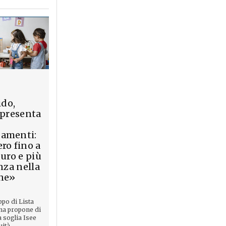
ido,
 presenta
amenti:
ro fino a
euro e più
nza nella
ne»
ppo di Lista
na propone di
a soglia Isee
ità ...