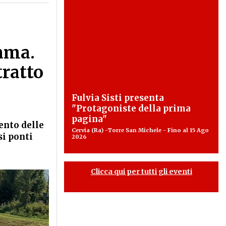
Lama.
tratto
Fulvia Sisti presenta
"Protagoniste della prima
pagina"
ento delle
Cervia (Ra) -Torre San Michele - Fino al 15 Ago
si ponti
2026
Clicca qui per tutti gli eventi