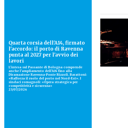
Quarta corsia dell'A14, firmato
l'accordo: il porto di Ravenna
punta al 2027 per l'avvio dei
lavori
L'intesa sul Passante di Bologna comprende
anche l'ampliamento dell'A14 fino alla
Diramazione Ravenna-Ponte Rizzoli. Barattoni:
«Rafforza il ruolo del porto nel Nord-Est». I
sindaci romagnoli: «Opera strategica per
competitività e sicurezza»
23/07/2026