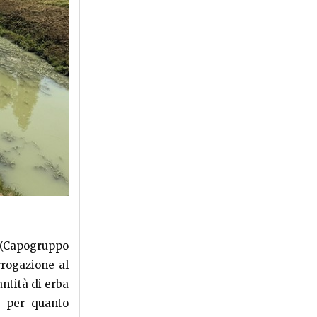
i (Capogruppo
rrogazione al
ntità di erba
o per quanto