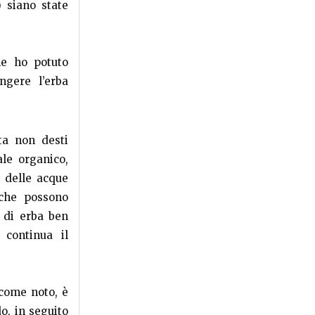
) siano state
me ho potuto
ngere l’erba
ta non desti
ale organico,
o delle acque
 che possono
à di erba ben
 continua il
come noto, è
o, in seguito