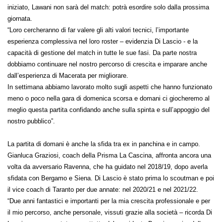
iniziato, Lawani non sarà del match: potrà esordire solo dalla prossima
giornata.
“Loro cercheranno di far valere gli alti valori tecnici, l’importante
esperienza complessiva nel loro roster – evidenzia Di Lascio - e la
capacità di gestione del match in tutte le sue fasi. Da parte nostra
dobbiamo continuare nel nostro percorso di crescita e imparare anche
dall’esperienza di Macerata per migliorare.
In settimana abbiamo lavorato molto sugli aspetti che hanno funzionato
meno o poco nella gara di domenica scorsa e domani ci giocheremo al
meglio questa partita confidando anche sulla spinta e sull’appoggio del
nostro pubblico”.
La partita di domani è anche la sfida tra ex in panchina e in campo.
Gianluca Graziosi, coach della Prisma La Cascina, affronta ancora una
volta da avversario Ravenna, che ha guidato nel 2018/19, dopo averla
sfidata con Bergamo e Siena. Di Lascio è stato prima lo scoutman e poi
il vice coach di Taranto per due annate: nel 2020/21 e nel 2021/22.
“Due anni fantastici e importanti per la mia crescita professionale e per
il mio percorso, anche personale, vissuti grazie alla società – ricorda Di