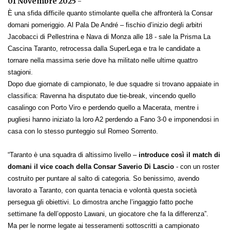
01 Novembre 2025
-
È una sfida difficile quanto stimolante quella che affronterà la Consar
domani pomeriggio. Al Pala De André – fischio d’inizio degli arbitri
Jacobacci di Pellestrina e Nava di Monza alle 18 - sale la Prisma La
Cascina Taranto, retrocessa dalla SuperLega e tra le candidate a
tornare nella massima serie dove ha militato nelle ultime quattro
stagioni.
Dopo due giornate di campionato, le due squadre si trovano appaiate in
classifica: Ravenna ha disputato due tie-break, vincendo quello
casalingo con Porto Viro e perdendo quello a Macerata, mentre i
pugliesi hanno iniziato la loro A2 perdendo a Fano 3-0 e imponendosi in
casa con lo stesso punteggio sul Romeo Sorrento.
“Taranto è una squadra di altissimo livello –
introduce così il match di
domani il vice coach della Consar Saverio Di Lascio
- con un roster
costruito per puntare al salto di categoria. So benissimo, avendo
lavorato a Taranto, con quanta tenacia e volontà questa società
persegua gli obiettivi. Lo dimostra anche l’ingaggio fatto poche
settimane fa dell’opposto Lawani, un giocatore che fa la differenza”.
Ma per le norme legate ai tesseramenti sottoscritti a campionato