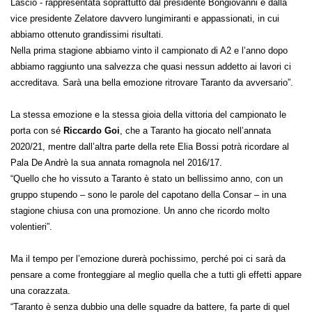
Lascio - rappresentata soprattutto dal presidente Bongiovanni e dalla
vice presidente Zelatore davvero lungimiranti e appassionati, in cui
abbiamo ottenuto grandissimi risultati.
Nella prima stagione abbiamo vinto il campionato di A2 e l’anno dopo
abbiamo raggiunto una salvezza che quasi nessun addetto ai lavori ci
accreditava. Sarà una bella emozione ritrovare Taranto da avversario”.
La stessa emozione e la stessa gioia della vittoria del campionato le
porta con sé
Riccardo Goi
, che a Taranto ha giocato nell’annata
2020/21, mentre dall’altra parte della rete Elia Bossi potrà ricordare al
Pala De Andrè la sua annata romagnola nel 2016/17.
“Quello che ho vissuto a Taranto è stato un bellissimo anno, con un
gruppo stupendo – sono le parole del capotano della Consar – in una
stagione chiusa con una promozione. Un anno che ricordo molto
volentieri”.
Ma il tempo per l’emozione durerà pochissimo, perché poi ci sarà da
pensare a come fronteggiare al meglio quella che a tutti gli effetti appare
una corazzata.
“Taranto è senza dubbio una delle squadre da battere, fa parte di quel