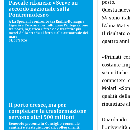
posto.
Pascale rilancia: «Serve un
accordo nazionale sulla
Questa nuova
Pontremolese»
54 sono ita
A La Spezia il confronto tra Emilia-Romagna,
l’Alma Mater 
Liguria e Toscana per rafforzare l'integrazione
tra porti, logistica e ferrovie e trasferire più
merci dalla strada al ferro e alle autostrade del
Il risultato
mare
31/07/2026
quattro anni 
«Primati co
costante imp
scientifich
competere e
Molari. «Son
qualità dell
rinunciare al
Il porto cresce, ma per
completare la trasformazione
servono altri 500 milioni
Guardando a
Benevolo presenta in Consiglio comunale
l’Università
cantieri e strategie: fondali, collegamenti,