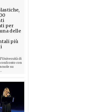
lastiche,
200
ti
ti per
 una delle
tali più
i
ll’Università di
 confronto con
 scuole su
..