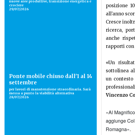
nuove aree produttive, transizione energetica e
posizione 10
crociere
29/07/2026
all’anno scor
Cresce inolt
ricerca, por
anche rispet
rapporti con 
«Un risulta
sottolinea a
Ponte mobile chiuso dall'1 al 14
un contesto
settembre
professional
per lavori di manutenzione straordinaria. Sarà
messa a punto la viabilità alternativa
Vincenzo Co
28/07/2026
«Al Magnifico 
aggiunge Coll
Romagna».