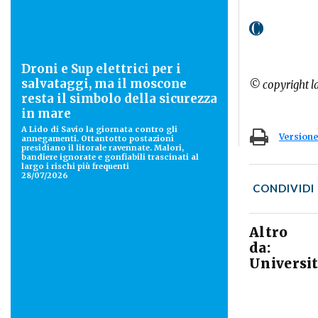
Droni e Sup elettrici per i
salvataggi, ma il moscone
© copyright l
resta il simbolo della sicurezza
in mare
A Lido di Savio la giornata contro gli
Versione
annegamenti. Ottantotto postazioni
presidiano il litorale ravennate. Malori,
bandiere ignorate e gonfiabili trascinati al
largo i rischi più frequenti
28/07/2026
CONDIVIDI
Altro
da:
Universi