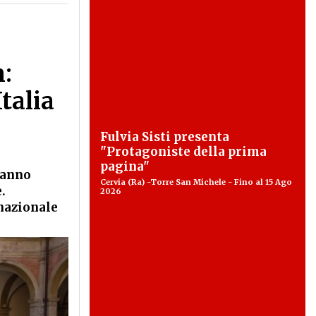
:
talia
Fulvia Sisti presenta
"Protagoniste della prima
pagina"
o anno
Cervia (Ra) -Torre San Michele - Fino al 15 Ago
.
2026
rnazionale