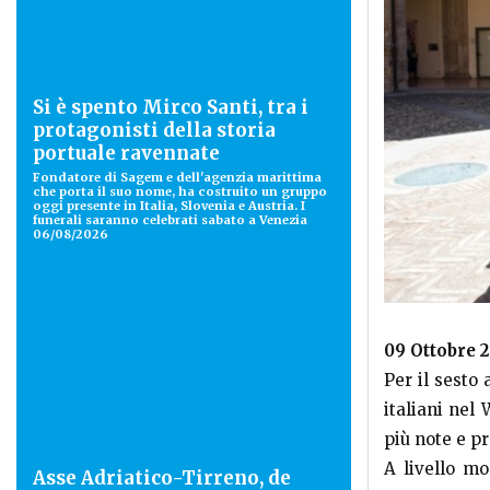
Si è spento Mirco Santi, tra i
protagonisti della storia
portuale ravennate
Fondatore di Sagem e dell'agenzia marittima
che porta il suo nome, ha costruito un gruppo
oggi presente in Italia, Slovenia e Austria. I
funerali saranno celebrati sabato a Venezia
06/08/2026
09 Ottobre 
Per il sesto
italiani nel
più note e pr
A livello mo
Asse Adriatico-Tirreno, de