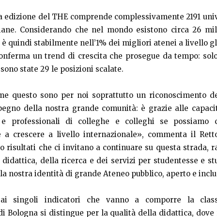
 edizione del THE comprende complessivamente 2191 unive
liane. Considerando che nel mondo esistono circa 26 mila
è quindi stabilmente nell’1% dei migliori atenei a livello g
 conferma un trend di crescita che prosegue da tempo: solo
sono state 29 le posizioni scalate.
me questo sono per noi soprattutto un riconoscimento de
egno della nostra grande comunità: è grazie alle capaci
e e professionali di colleghe e colleghi se possiamo 
 a crescere a livello internazionale», commenta il Rett
o risultati che ci invitano a continuare su questa strada, r
a didattica, della ricerca e dei servizi per studentesse e st
la nostra identità di grande Ateneo pubblico, aperto e inclu
i singoli indicatori che vanno a comporre la classi
 di Bologna si distingue per la qualità della didattica, dove