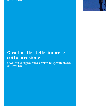
28/07/2026
Gasolio alle stelle, imprese
sotto pressione
CNA Fita «Pugno duro contro le speculazioni»
28/07/2026