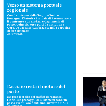
Verso un sistema portuale
regionale
Con il sostegno della Regione Emilia-
Romagna, l'Autorità Portuale di Ravenna avvia
il confronto con sindaci e Capitaneria di
Porto. Coinvolti otto porti da Cattolica a
Goro. De Pascale: «La forza sta nella capacità
di fare sistema»
28/07/2026
L'acciaio resta il motore del
porto
Ma pesa il crollo dei traffici da Taranto.
Fiorini sui pescaggi: «I 10,80 metri sono un
passo avanti, ora dobbiamo arrivare a 11,50»