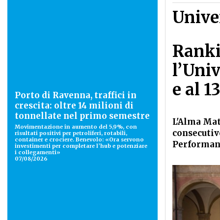
Unive
Ranki
l’Univ
e al 
Porto di Ravenna, traffici in
crescita: oltre 14 milioni di
tonnellate nel primo semestre
L'Alma Mate
Movimentazione in aumento del 5,9%, con
consecutiv
risultati positivi per petroliferi, rotabili,
container e crociere. Benevolo: «Ora servono
Performanc
investimenti per completare l’hub e potenziare
i collegamenti»
07/08/2026