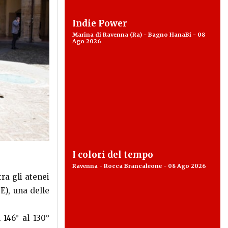
Indie Power
Marina di Ravenna (Ra) - Bagno HanaBi - 08
Ago 2026
I colori del tempo
Ravenna - Rocca Brancaleone - 08 Ago 2026
ra gli atenei
E), una delle
 146° al 130°