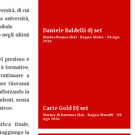
rsità, di cui
 università,
lobale.
Daniele Baldelli dj set
 negli ultimi
Marina Romea (Ra) - Bagno Aloha - 08 Ago
2026
l prezioso e
tà formative,
continuare a
ore Giovanni
afforzando la
udenti, senza
Carte Gold DJ set
sivo».
Marina di Ravenna (Ra) - Bagno HanaBi - 09
Ago 2026
fica finale,
 raggiunge la