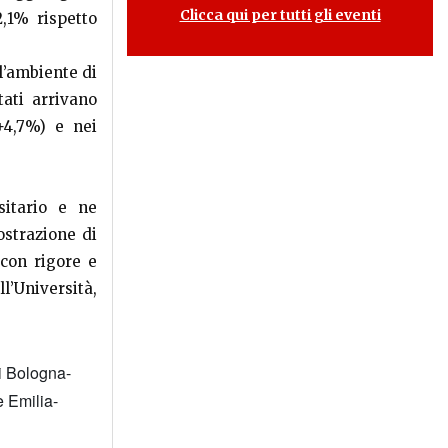
Clicca qui per tutti gli eventi
2,1% rispetto
l’ambiente di
tati arrivano
(+4,7%) e nei
sitario e ne
ostrazione di
con rigore e
l’Università,
di Bologna-
 Emilia-