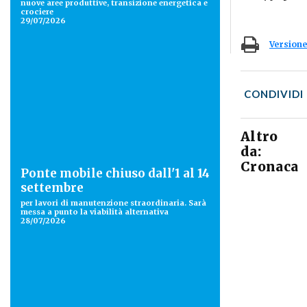
nuove aree produttive, transizione energetica e
crociere
29/07/2026
Versione
CONDIVIDI
Altro
da:
Cronaca
Ponte mobile chiuso dall'1 al 14
settembre
per lavori di manutenzione straordinaria. Sarà
messa a punto la viabilità alternativa
28/07/2026