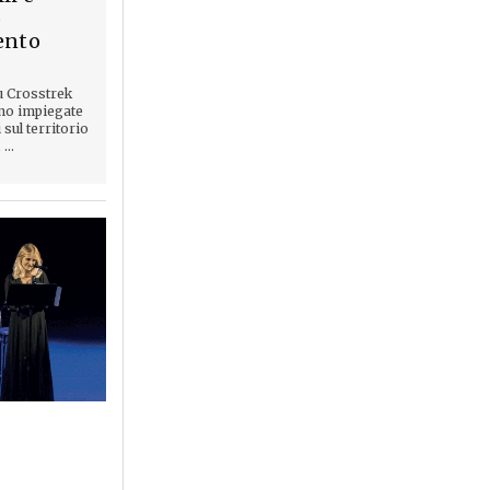
o
ento
u Crosstrek
no impiegate
 sul territorio
...