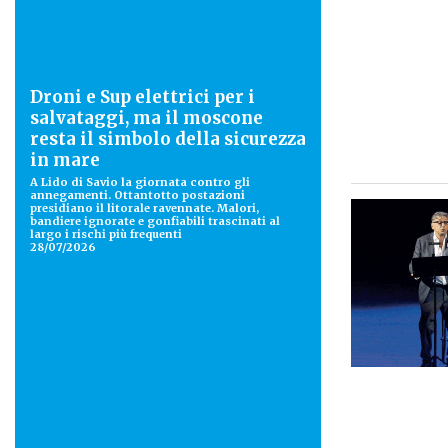
Droni e Sup elettrici per i
salvataggi, ma il moscone
resta il simbolo della sicurezza
in mare
A Lido di Savio la giornata contro gli
annegamenti. Ottantotto postazioni
presidiano il litorale ravennate. Malori,
bandiere ignorate e gonfiabili trascinati al
largo i rischi più frequenti
28/07/2026