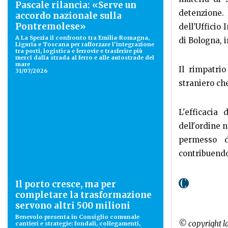
Pascale rilancia: «Serve un
detenzione. 
accordo nazionale sulla
Pontremolese»
dell’Ufficio
A La Spezia il confronto tra Emilia-Romagna,
di Bologna, 
Liguria e Toscana per rafforzare l'integrazione
tra porti, logistica e ferrovie e trasferire più
merci dalla strada al ferro e alle autostrade del
mare
Il rimpatrio
31/07/2026
straniero ch
L'efficacia 
dell'ordine n
permesso d
contribuendo 
Il porto cresce, ma per
completare la trasformazione
servono altri 500 milioni
Benevolo presenta in Consiglio comunale
© copyright l
cantieri e strategie: fondali, collegamenti,