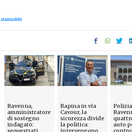
 stampabile
Ravenna,
Rapina in via
Polizia
amministratore
Cavour, la
Raven
di sostegno
sicurezza divide
quattr
indagato:
la politica:
auto p
sequestrati
intervengono
control