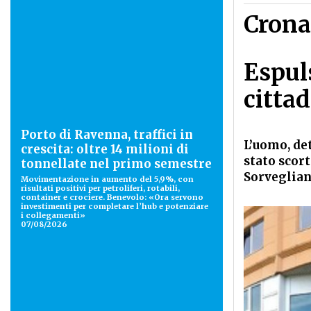
Crona
Espul
citta
Porto di Ravenna, traffici in
L’uomo, de
crescita: oltre 14 milioni di
stato scor
tonnellate nel primo semestre
Sorveglian
Movimentazione in aumento del 5,9%, con
risultati positivi per petroliferi, rotabili,
container e crociere. Benevolo: «Ora servono
investimenti per completare l’hub e potenziare
i collegamenti»
07/08/2026