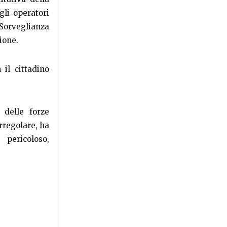
gli operatori
 Sorveglianza
zione.
 il cittadino
o delle forze
irregolare, ha
pericoloso,