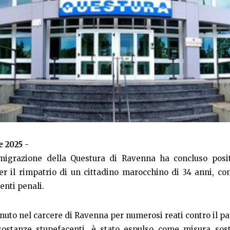
e 2025
-
mmigrazione della Questura di Ravenna ha concluso posi
r il rimpatrio di un cittadino marocchino di 34 anni, c
enti penali.
nuto nel carcere di Ravenna per numerosi reati contro il pa
sostanze stupefacenti, è stato espulso come misura sosti