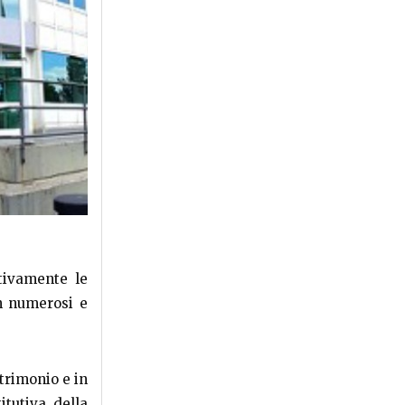
tivamente le
on numerosi e
trimonio e in
tutiva della