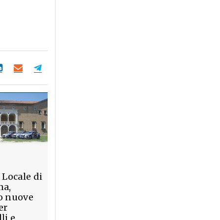
 Locale di
na,
o nuove
er
li e