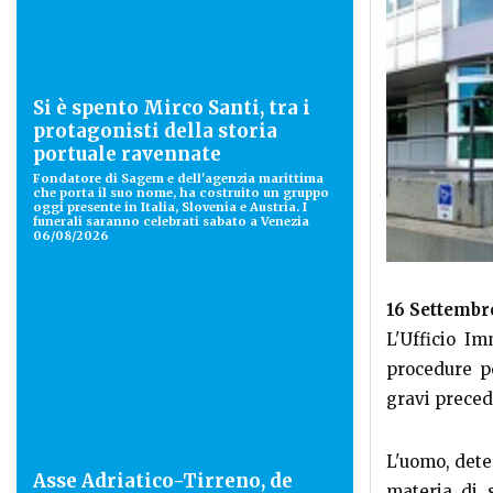
Si è spento Mirco Santi, tra i
protagonisti della storia
portuale ravennate
Fondatore di Sagem e dell'agenzia marittima
che porta il suo nome, ha costruito un gruppo
oggi presente in Italia, Slovenia e Austria. I
funerali saranno celebrati sabato a Venezia
06/08/2026
16 Settembr
L'Ufficio I
procedure pe
gravi preced
L'uomo, dete
Asse Adriatico-Tirreno, de
materia di 